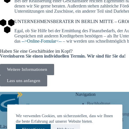
Bei der Realisierung einer Geschäftsidee reichen Eigenmittel 
denen wir Sie gerne beraten. Außerdem stehen zahlreiche Förd
Unterstützungen sind Zuschüsse, ein anderer Teil sind Darleh
UNTERNEHMENSBERATER IN BERLIN MITTE – GR
Egal, ob Sie Hilfe bei der Ermittlung des Finanzbedarfs, der
Gesprächen mit anderen Kreditgebern benötigen – als Ihr Unte
das
-->Online-Fomular<--
– wir werden uns schnellstmöglich b
Haben Sie eine Geschäftsidee im Kopf?
Vereinbaren Sie einen individuellen Termin. Wir sind für Sie da!
Weitere Informationen
Lass uns anfangen
Navigation
Buchhaltung
Büroservice
Unternehmensberatun
Wir verwenden Cookies, um sicherzustellen, dass wir Ihnen
Gründungsberatung
die beste Erfahrung auf unserer Website bieten.
Fördermittel
Lässt Sie nicht allein!