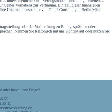
bt es unterschiedliche Finanzierungsmodelle und -möglichkeiten, zu
g eines Vorhabens zur Verfügung. Ein Teil dieser finanziellen
Ihre Unternehmensberater von Günel Consulting in Berlin Mitte.
ntragsstellung oder der Vorbereitung zu Bankgesprächen oder
prachen. Nehmen Sie telefonisch mit uns Kontakt auf oder nutzen Sie
fe oder haben eine Frage?
36 57
2 38 15
uenel-consulting.de