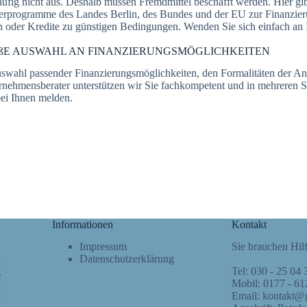
häufig nicht aus. Deshalb müssen Fremdmittel beschafft werden. Hier gi
erprogramme des Landes Berlin, des Bundes und der EU zur Finanzierun
en oder Kredite zu günstigen Bedingungen. Wenden Sie sich einfach an 
OßE AUSWAHL AN FINANZIERUNGSMÖGLICHKEITEN
 Auswahl passender Finanzierungsmöglichkeiten, den Formalitäten der A
rnehmensberater unterstützen wir Sie fachkompetent und in mehreren S
ei Ihnen melden.
Informationen
Kontakt
Impressum
Sie brauchen Hil
Datenschutzerklärung
g
Tel: 030 - 25 04 
Mobil: 0177 - 61
Email:
kontakt@g