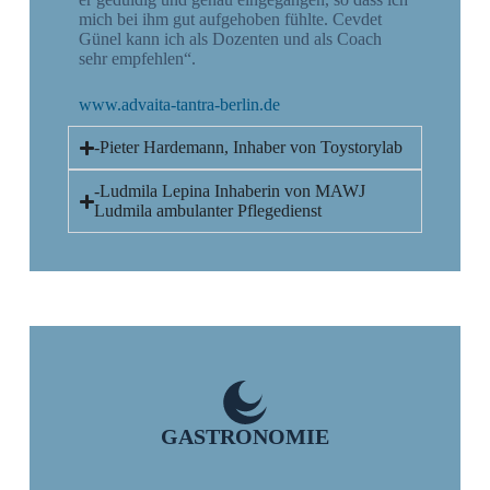
mich bei ihm gut aufgehoben fühlte. Cevdet
Günel kann ich als Dozenten und als Coach
sehr empfehlen“.
www.advaita-tantra-berlin.de
-Pieter Hardemann, Inhaber von Toystorylab
-Ludmila Lepina Inhaberin von MAWJ
Ludmila ambulanter Pflegedienst
GASTRONOMIE