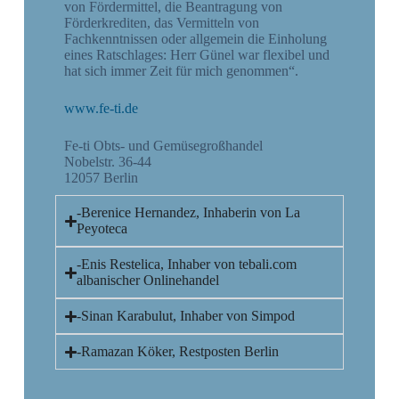
von Fördermittel, die Beantragung von
Förderkrediten, das Vermitteln von
Fachkenntnissen oder allgemein die Einholung
eines Ratschlages: Herr Günel war flexibel und
hat sich immer Zeit für mich genommen“.
www.fe-ti.de
Fe-ti Obts- und Gemüsegroßhandel
Nobelstr. 36-44
12057 Berlin
-Berenice Hernandez, Inhaberin von La
Peyoteca
-Enis Restelica, Inhaber von tebali.com
albanischer Onlinehandel
-Sinan Karabulut, Inhaber von Simpod
-Ramazan Köker, Restposten Berlin