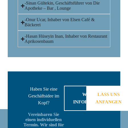
-Sinan Gültekin, Geschäftsführer von Die
Apotheke – Bar , Lounge
-Onur Ucar, Inhaber von Elsen Café &
Bäckerei
-Hasan Hüseyin Inan, Inhaber von Restaurant
Aprikosenbaum
Haben Sie eine
WEITERE
LASS UNS
Geschäftsidee im
INFORMATIONEN
ANFANGEN
Kopf?
Vereinbaren Sie
einen individuellen
Termin. Wir sind für