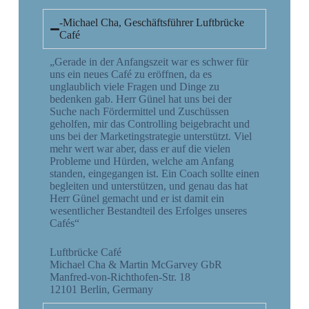
-Michael Cha, Geschäftsführer Luftbrücke
Café
„Gerade in der Anfangszeit war es schwer für
uns ein neues Café zu eröffnen, da es
unglaublich viele Fragen und Dinge zu
bedenken gab. Herr Günel hat uns bei der
Suche nach Fördermittel und Zuschüssen
geholfen, mir das Controlling beigebracht und
uns bei der Marketingstrategie unterstützt. Viel
mehr wert war aber, dass er auf die vielen
Probleme und Hürden, welche am Anfang
standen, eingegangen ist. Ein Coach sollte einen
begleiten und unterstützen, und genau das hat
Herr Günel gemacht und er ist damit ein
wesentlicher Bestandteil des Erfolges unseres
Cafés“
Luftbrücke Café
Michael Cha & Martin McGarvey GbR
Manfred-von-Richthofen-Str. 18
12101 Berlin, Germany