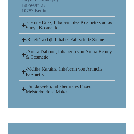
Bülowstr. 27
10783 Berlin
-Cemile Ertas, Inhaberin des Kosmetikstudios
Simya Kosmetik
-Rateb Taklaji, Inhaber Fahrschule Sonne
-Amira Dahoud, Inhaberin von Amira Beauty
& Cosmetic
-Meliha Karakiz, Inhaberin von Artmelis
Kosmetik
-Funda Geldi, Inhaberin des Friseur-
Meisterbetriebs Makas