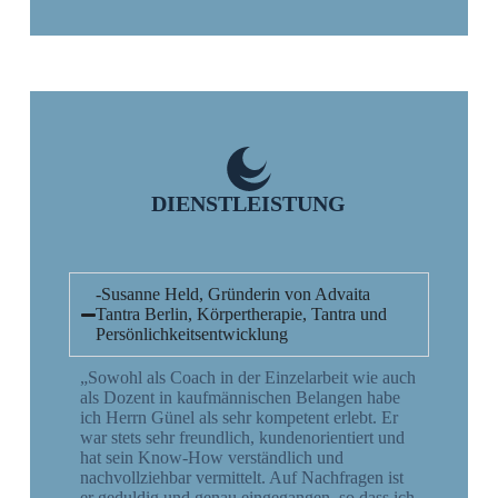
DIENSTLEISTUNG
-Susanne Held, Gründerin von Advaita
Tantra Berlin, Körpertherapie, Tantra und
Persönlichkeitsentwicklung
„Sowohl als Coach in der Einzelarbeit wie auch
als Dozent in kaufmännischen Belangen habe
ich Herrn Günel als sehr kompetent erlebt. Er
war stets sehr freundlich, kundenorientiert und
hat sein Know-How verständlich und
nachvollziehbar vermittelt. Auf Nachfragen ist
er geduldig und genau eingegangen, so dass ich