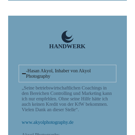
HANDWERK
-Hasan Akyol, Inhaber von Akyol
Photography
„Seine betriebswirtschaftlichen Coachings in
den Bereichen Controlling und Marketing kann
ich nur empfehlen. Ohne seine Hilfe hätte ich
auch keinen Kredit von der KfW bekommen.
Vielen Dank an dieser Stelle“.
www.akyolphotography.de
Akyol Photography