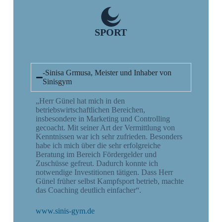
SPORT
-Sinisa Grmusa, Meister und Inhaber von
Sinisgym
„Herr Günel hat mich in den
betriebswirtschaftlichen Bereichen,
insbesondere in Marketing und Controlling
gecoacht. Mit seiner Art der Vermittlung von
Kenntnissen war ich sehr zufrieden. Besonders
habe ich mich über die sehr erfolgreiche
Beratung im Bereich Fördergelder und
Zuschüsse gefreut. Dadurch konnte ich
notwendige Investitionen tätigen. Dass Herr
Günel früher selbst Kampfsport betrieb, machte
das Coaching deutlich einfacher“.
www.sinis-gym.de