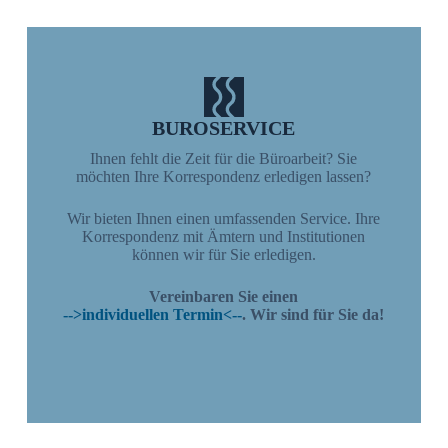
BUROSERVICE
Ihnen fehlt die Zeit für die Büroarbeit? Sie
möchten Ihre Korrespondenz erledigen lassen?
Wir bieten Ihnen einen umfassenden Service. Ihre
Korrespondenz mit Ämtern und Institutionen
können wir für Sie erledigen.
Vereinbaren Sie einen
-->individuellen Termin<--
. Wir sind für Sie da!